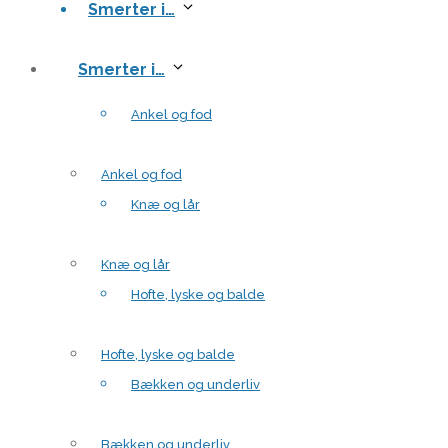
Smerter i…
Smerter i…
Ankel og fod
Ankel og fod
Knæ og lår
Knæ og lår
Hofte, lyske og balde
Hofte, lyske og balde
Bækken og underliv
Bækken og underliv