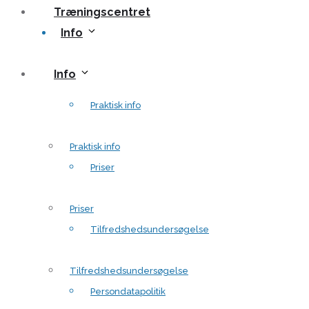
Træningscentret
Info
Info
Praktisk info
Praktisk info
Priser
Priser
Tilfredshedsundersøgelse
Tilfredshedsundersøgelse
Persondatapolitik