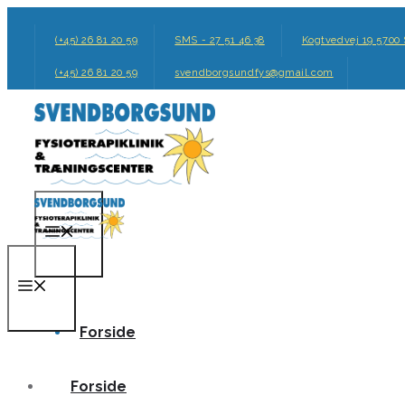
Hop
til
(+45) 26 81 20 59
SMS - 27 51 46 38
Kogtvedvej 19 5700
indhold
(+45) 26 81 20 59
svendborgsundfys@gmail.com
Menu
Menu
Forside
Forside