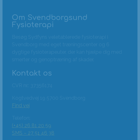
Om Svendborgsund
Fysioterapi
Besøg Sydfyns veletablerede fysioterapi i
Svendborg med eget træningscenter og 6
dygtige fysioterapeuter, der kan hjælpe dig med
smerter og genoptræning af skader.
Kontakt os
CVR nr.: 37356174
Kogtvedvej 19 5700 Svendborg
Find vej
Telefon:
(+45) 26 81 20 59
SMS – 27 51 46 38