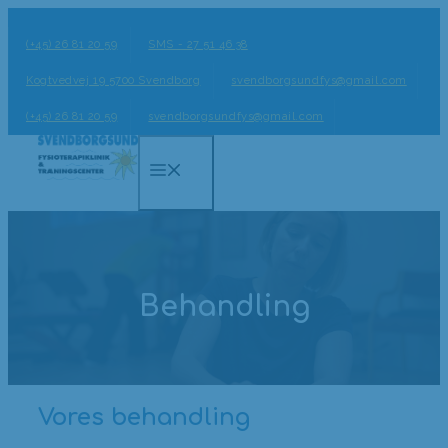
Hop
til
(+45) 26 81 20 59
SMS - 27 51 46 38
indhold
Kogtvedvej 19 5700 Svendborg
svendborgsundfys@gmail.com
(+45) 26 81 20 59
svendborgsundfys@gmail.com
Menu
Behandling
Vores behandling