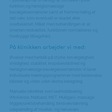
Fysioterapi har til hensigt at stimulere fysisk
funktion og hensigtsmæssige
bevægelsesmønster samt at fremme heling af
det væv, som eventuelt er skadet eller
overbelastet. Målet med behandlingen er, at
smerten nedsættes, funktionen normaliseres og
forebygge tilbagefald.
På klinikken arbejder vi med:
Øvelser med henblik på styrke, bevægelighed,
smidighed, stabilitet, kropsbevidsthed og
hensigtsmæssige bevægelsesmønstre. Vi laver
individuelle træningsprogrammer med beskrivelse,
billeder og video uden ekstra beregning.
Manuelle teknikker, som ledmobilisering
(McKenzie, Maitland, MET, Mulligan), massage,
triggerpunktsbehandling, bindvævsløsning,
udspænding af muskel- og nervevæv.