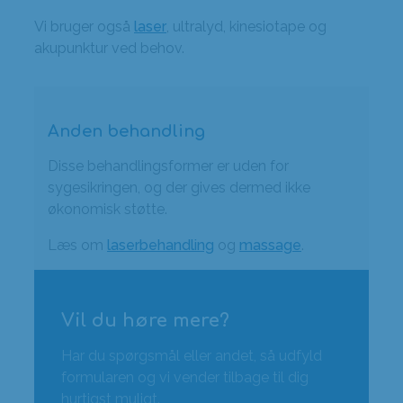
Vi bruger også
laser
, ultralyd, kinesiotape og
akupunktur ved behov.
Anden behandling
Disse behandlingsformer er uden for
sygesikringen, og der gives dermed ikke
økonomisk støtte.
Læs om
laserbehandling
og
massage
.
Vil du høre mere?
Har du spørgsmål eller andet, så udfyld
formularen og vi vender tilbage til dig
hurtigst muligt.