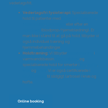
vederlagsfrit.
Vederlagsfri fysioterapi:
Specialiserede
hold til patienter med
Sclerose
,
Parkinson
,
Muskelsvind
,
Leddegigt
eller efter en
Apopleksi
(blodprop/hjerneblødning). Er
man ikke i stand til at gå på hold, tilbyder vi
også individuel træning og
hjemmebehandlinger.
Holdtræning:
Vi tilbyder
bassintræning
i
varmvandsbassin,
fysio-pilates
, og
specialiserede hold for smerter i
ryg
,
hofte
,
knæ
og
ankel
. Vi er også certificerede i
GLA:D forløb
til slidgigt (artrose) i knæ og
hofte.
Online booking