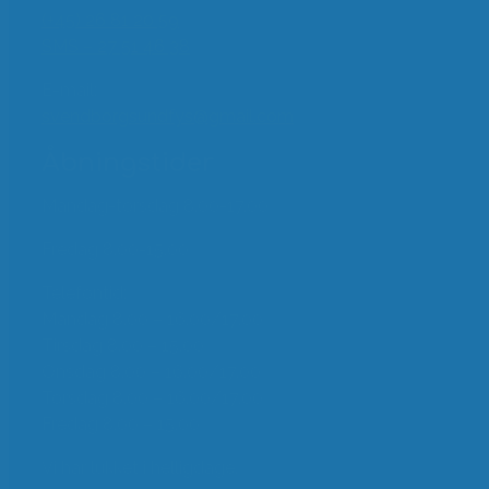
(+45) 26 81 20 59
SMS – 27 51 46 38
E-mail:
svendborgsundfys@gmail.com
Åbningstider
Mandag-torsdag 8.00-17.00
Fredag 8.00-15.00
Telefontid:
Mandag 8.00 – 16.00/17.00
Tirsdag 8.00 – 15.00
Onsdag 8.00 – 16.00/17.00
Torsdag 8.00 – 16.00/17.00
Fredag 8.00 – 15.00
Vi har lukket i helligdage.