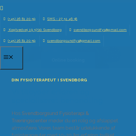
Hop
til
SVENDBORGSUND FYSIOTERAPI
(+45) 26 81 20 59
SMS - 27 51 46 38
indhold
Veletableret fysioterapi
Kogtvedvej 19 5700 Svendborg
svendborgsundfys@gmail.com
med træningscenter
(+45) 26 81 20 59
svendborgsundfys@gmail.com
Menu
Online booking
DIN FYSIOTERAPEUT I SVENDBORG
Vi tilbyder erfaren og
specialiseret behandling
Hos
Svendborgsund Fysioterapi &
Træningscenter
møder du en rolig og afslappet
atmosfære. Vores team består udelukkende af
fysioterapeuter med 10-20 års erfaring, hvilket