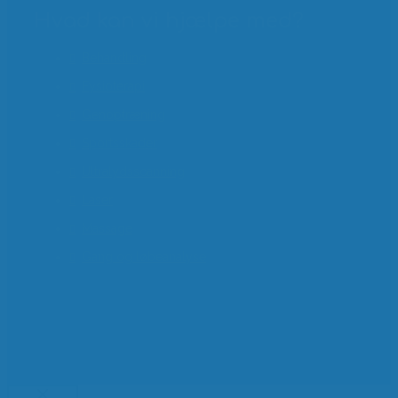
Hvad kan vi hjælpe med?
Behandling
Fysioterapi
Genoptræning
Sportsskader
Ultralydsscanning
Laser
Massage
Gang og løbeanalyse