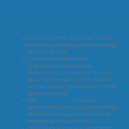
Hvorfor vælge vores klinik?
Vi har ydernummer => Du sparer 40% på
behandling og træning med en henvisning
fra lægen. Se priser
her
.
Vi er et team af flere erfarne
terapeuter
=>
Vi har alle som minimum 10 års
klinikerfaring og har fordelen af at kunne
sparre med hinanden. Du bliver matchet
med den terapeut, der passer bedst til dig
og din problematik.
Eget
træningscenter
=> Vi har alle
faciliteter til at varetage din genoptræning
på klinikken og lægge en skræddersyet
træningsplan efter dine behov.
Læger og forsikringer => Vi samarbejder