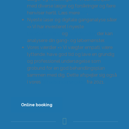
med diverse læger og forsikringer og flere
henviser hertil. Læs mere
her
.
Nyeste laser og digitale ganganalyse såler
=> Vi har investeret i nyeste
laserbehandling
og
digitale såler
, der kan
analysere din gang- og løbemønster.
Vores værdier => Vi vægter empati, være
lyttende, have god tid og lave en grundig
og professionel undersøgelse som
grobund for en god behandlingsplan
sammen med dig. Dette afspejler sig også
i vores
tilfredsundersøgelse
fra 2021.
Online booking