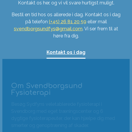
Kontakt os her, og vi vil svare hurtigst muligt.
Bestil en tid hos os allerede i dag. Kontakt os i dag
på telefon
(+45) 26 81 20 59
eller mail
svendborgsundfys@gmail.com
. Vi ser frem til at
høre fra dig.
Kontakt os i dag
Om Svendborgsund
Fysioterapi
Besøg Sydfyns veletablerede fysioterapi i
Svendborg med eget træningscenter og 6
dygtige fysioterapeuter, der kan hjælpe dig med
smerter og genoptræning af skader.