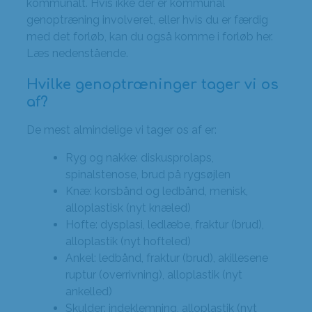
kommunalt. Hvis ikke der er kommunal
genoptræning involveret, eller hvis du er færdig
med det forløb, kan du også komme i forløb her.
Læs nedenstående.
Hvilke genoptræninger tager vi os
af?
De mest almindelige vi tager os af er:
Ryg og nakke: diskusprolaps,
spinalstenose, brud på rygsøjlen
Knæ: korsbånd og ledbånd, menisk,
alloplastisk (nyt knæled)
Hofte: dysplasi, ledlæbe, fraktur (brud),
alloplastik (nyt hofteled)
Ankel: ledbånd, fraktur (brud), akillesene
ruptur (overrivning), alloplastik (nyt
ankelled)
Skulder: indeklemning, alloplastik (nyt