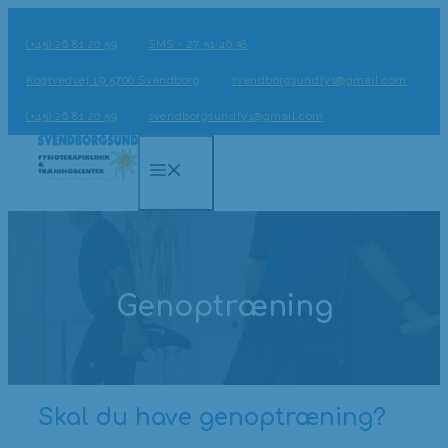
Hop
til
(+45) 26 81 20 59
SMS - 27 51 46 38
indhold
Kogtvedvej 19 5700 Svendborg
svendborgsundfys@gmail.com
(+45) 26 81 20 59
svendborgsundfys@gmail.com
Menu
Genoptræning
Skal du have genoptræning?