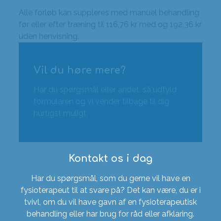
Alle forløb kan suppleres med manuel behandling
før eller efter træning til 116,76 kr med og 192,36 kr
uden henvisning.
Vil du høre mere?
Har du spørgsmål eller andet, så udfyld
formularen og vi vender tilbage til dig
hurtigst muligt.
Kontakt os i dag
Har du spørgsmål, som du gerne vil have en
fysioterapeut til at svare på? Det kan være, du er i
tvivl, om du vil have gavn af en fysioterapeutisk
behandling eller har brug for råd eller afklaring.