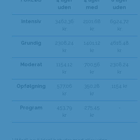
uden
med
uden
Intensiv
3462,36
2101,68
6924,72
kr
kr
kr
Grundig
2308,24
1401,12
4616,48
kr
kr
kr
Moderat
1154,12
700,56
2308,24
kr
kr
kr
Opfølgning
577,06
350,28
1154 kr
kr
kr
Program
453,79
275,45
-
kr
kr