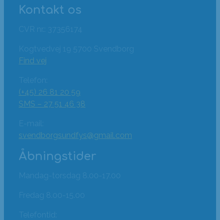
Kontakt os
CVR nr.: 37356174
Kogtvedvej 19 5700 Svendborg
Find vej
Telefon:
(+45) 26 81 20 59
SMS – 27 51 46 38
E-mail:
svendborgsundfys@gmail.com
Åbningstider
Mandag-torsdag 8.00-17.00
Fredag 8.00-15.00
Telefontid: