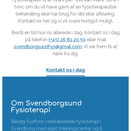
tvivl, om du vil have gavn af en fysioterapeutisk
behandling eller har brug for råd eller afklaring.
Kontakt os her, og vi vil svare hurtigst muligt.
Bestil en tid hos os allerede i dag. Kontakt os i dag
på telefon
(+45) 26 81 20 59
eller mail
svendborgsundfys@gmail.com
. Vi ser frem til at
høre fra dig.
Kontakt os i dag
Om Svendborgsund
Fysioterapi
Besøg Sydfyns veletablerede fysioterapi i
Svendborg med eget træningscenter og 6