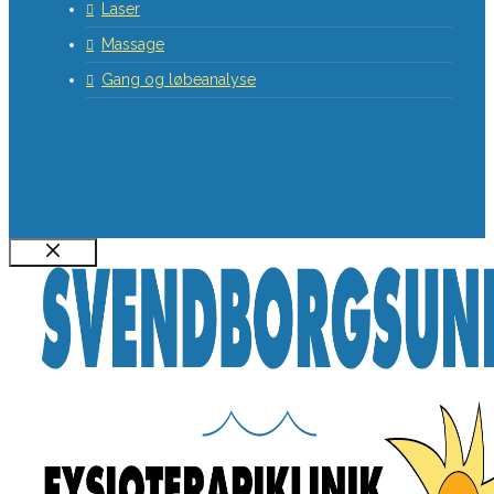
Laser
Massage
Gang og løbeanalyse
Luk