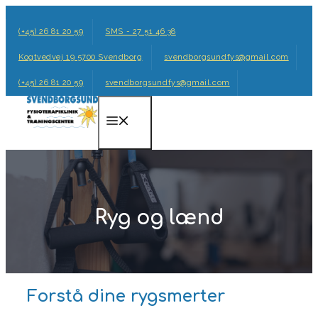
Hop
til
(+45) 26 81 20 59
SMS - 27 51 46 38
indhold
Kogtvedvej 19 5700 Svendborg
svendborgsundfys@gmail.com
(+45) 26 81 20 59
svendborgsundfys@gmail.com
Menu
Ryg og lænd
Forstå dine rygsmerter