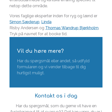
netop dette område.
Vores faglige eksperter inden for ryg og lænd er
Simon Sæderup
,
Linda
Risby Andersen og
Thomas Wandrup Bjørkholm
.
Tryk på navnet for at booke tid.
Vil du høre mere?
Har du spørgsmål eller andet, så udfyld
formularen og vi vender tilbage til dig
hurtigst muligt.
Kontakt os i dag
Har du spørgsmål, som du gerne vil have en
fysioterapeut til at svare på? Det kan være, du er i