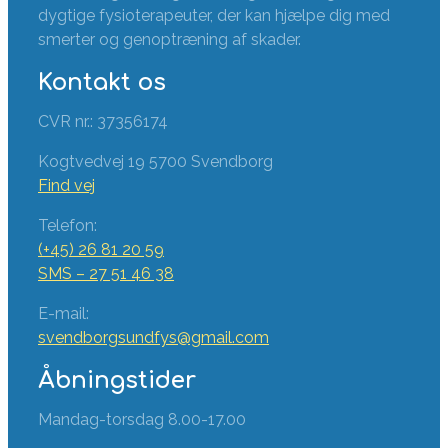
dygtige fysioterapeuter, der kan hjælpe dig med
smerter og genoptræning af skader.
Kontakt os
CVR nr.: 37356174
Kogtvedvej 19 5700 Svendborg
Find vej
Telefon:
(+45) 26 81 20 59
SMS – 27 51 46 38
E-mail:
svendborgsundfys@gmail.com
Åbningstider
Mandag-torsdag 8.00-17.00