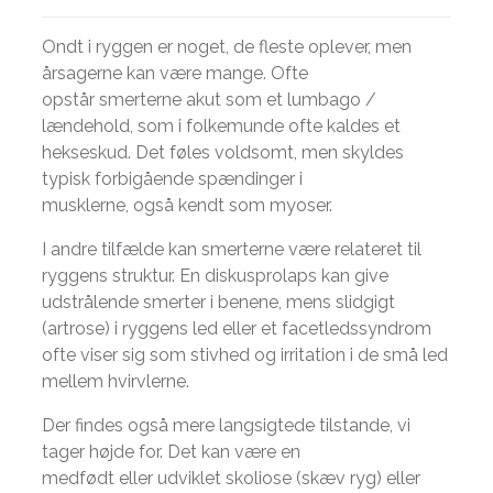
Ondt i ryggen er noget, de fleste oplever, men
årsagerne kan være mange. Ofte
opstår smerterne akut som et lumbago /
lændehold, som i folkemunde ofte kaldes et
hekseskud. Det føles voldsomt, men skyldes
typisk forbigående spændinger i
musklerne, også kendt som myoser.
I andre tilfælde kan smerterne være relateret til
ryggens struktur. En diskusprolaps kan give
udstrålende smerter i benene, mens slidgigt
(artrose) i ryggens led eller et facetledssyndrom
ofte viser sig som stivhed og irritation i de små led
mellem hvirvlerne.
Der findes også mere langsigtede tilstande, vi
tager højde for. Det kan være en
medfødt eller udviklet skoliose (skæv ryg) eller