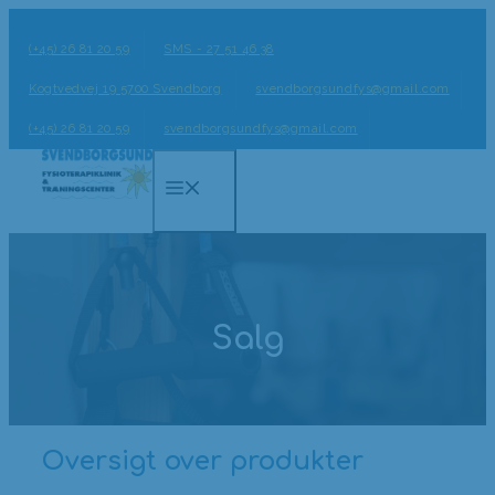
Hop
til
(+45) 26 81 20 59
SMS - 27 51 46 38
indhold
Kogtvedvej 19 5700 Svendborg
svendborgsundfys@gmail.com
(+45) 26 81 20 59
svendborgsundfys@gmail.com
Menu
Salg
Oversigt over produkter