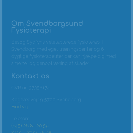
Om Svendborgsund
Fysioterapi
Besøg Sydfyns veletablerede fysioterapi i
Svendborg med eget træningscenter og 6
dygtige fysioterapeuter, der kan hjælpe dig med
smerter og genoptræning af skader.
Kontakt os
CVR nr.: 37356174
Kogtvedvej 19 5700 Svendborg
Find vej
Telefon:
(+45) 26 81 20 59
SMS – 27 51 46 38