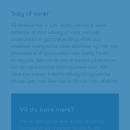
Salg af varer
På klinikken har vi som ekstra service til vores
patienter et stort udvalg af varer, som kan
understøtte en god behandlingseffekt bl.a.
knæbind, svangstøtte, såler, elastikker og mm. Alle
produkter er af god kvalitet men stadig for en
rimelig pris. Selvom du ikke er patient på klinikken,
kan du også komme forbi og prøve dem. Alle
varer kan prøves indenfor rimelig tid og sendes
tilbage igen, hvis ikke man er tilfreds med effekten!
Vil du høre mere?
Har du spørgsmål eller andet, så udfyld
formularen og vi vender tilbage til dig