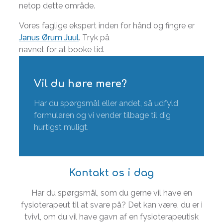
netop dette område.
Vores faglige ekspert inden for hånd og fingre er
Janus Ørum Juul
. Tryk på
navnet for at booke tid.
Vil du høre mere?
Har du spørgsmål eller andet, så udfyld
formularen og vi vender tilbage til dig
hurtigst muligt.
Kontakt os i dag
Har du spørgsmål, som du gerne vil have en
fysioterapeut til at svare på? Det kan være, du er i
tvivl, om du vil have gavn af en fysioterapeutisk