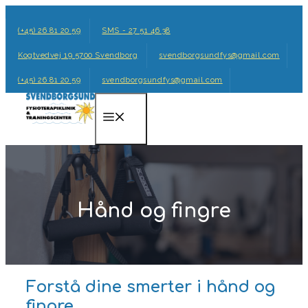
Hop
til
(+45) 26 81 20 59
SMS - 27 51 46 38
indhold
Kogtvedvej 19 5700 Svendborg
svendborgsundfys@gmail.com
(+45) 26 81 20 59
svendborgsundfys@gmail.com
Menu
Hånd og fingre
Forstå dine smerter i hånd og
fingre