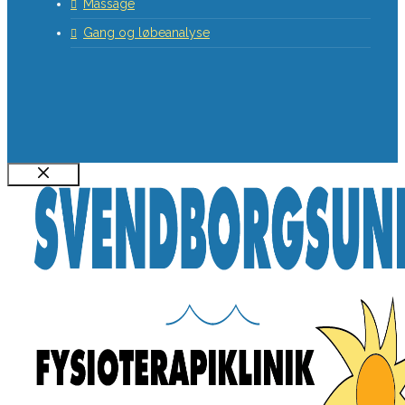
Massage
Gang og løbeanalyse
Luk