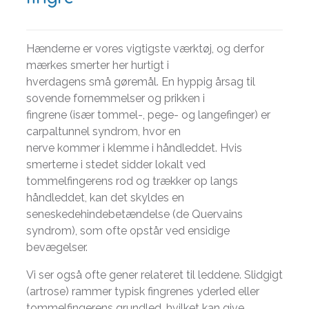
Hænderne er vores vigtigste værktøj, og derfor
mærkes smerter her hurtigt i
hverdagens små gøremål. En hyppig årsag til
sovende fornemmelser og prikken i
fingrene (især tommel-, pege- og langefinger) er
carpaltunnel syndrom, hvor en
nerve kommer i klemme i håndleddet. Hvis
smerterne i stedet sidder lokalt ved
tommelfingerens rod og trækker op langs
håndleddet, kan det skyldes en
seneskedehindebetændelse (de Quervains
syndrom), som ofte opstår ved ensidige
bevægelser.
Vi ser også ofte gener relateret til leddene. Slidgigt
(artrose) rammer typisk fingrenes yderled eller
tommelfingerens grundled, hvilket kan give