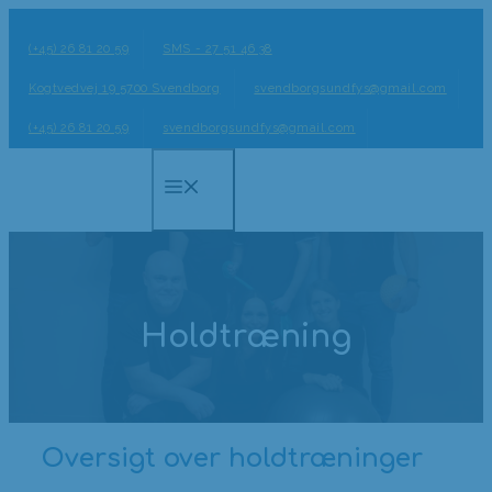
Hop
til
(+45) 26 81 20 59
SMS - 27 51 46 38
indhold
Kogtvedvej 19 5700 Svendborg
svendborgsundfys@gmail.com
(+45) 26 81 20 59
svendborgsundfys@gmail.com
Menu
Holdtræning
Oversigt over holdtræninger