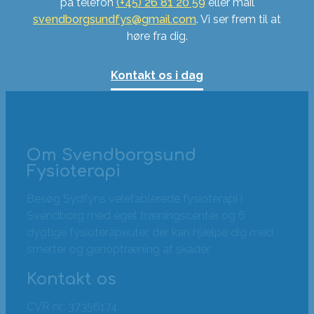
på telefon
(+45) 26 81 20 59
eller mail
svendborgsundfys@gmail.com
. Vi ser frem til at
høre fra dig.
Kontakt os i dag
Om Svendborgsund
Fysioterapi
Besøg Sydfyns veletablerede fysioterapi i
Svendborg med eget træningscenter og 6
dygtige fysioterapeuter, der kan hjælpe dig med
smerter og genoptræning af skader.
Kontakt os
CVR nr.: 37356174