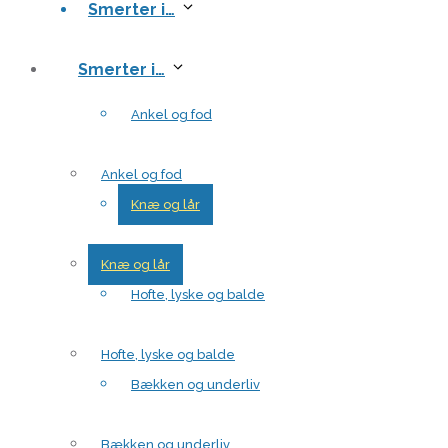
Smerter i…
Smerter i…
Ankel og fod
Ankel og fod
Knæ og lår
Knæ og lår
Hofte, lyske og balde
Hofte, lyske og balde
Bækken og underliv
Bækken og underliv