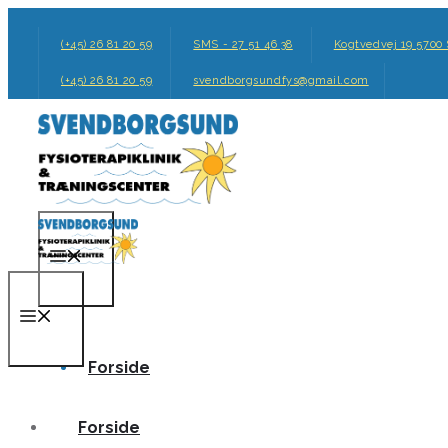
Hop
til
(+45) 26 81 20 59
SMS - 27 51 46 38
Kogtvedvej 19 5700
indhold
(+45) 26 81 20 59
svendborgsundfys@gmail.com
Menu
Menu
Forside
Forside