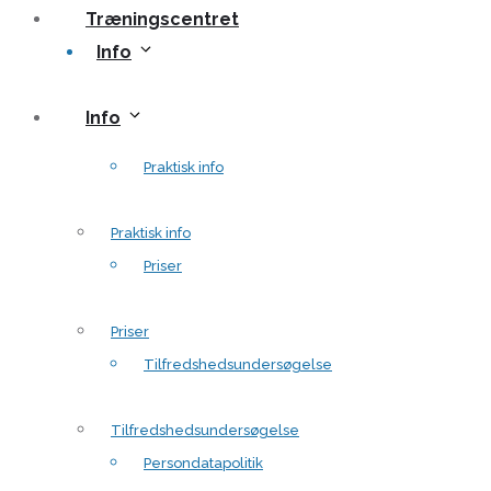
Træningscentret
Info
Info
Praktisk info
Praktisk info
Priser
Priser
Tilfredshedsundersøgelse
Tilfredshedsundersøgelse
Persondatapolitik