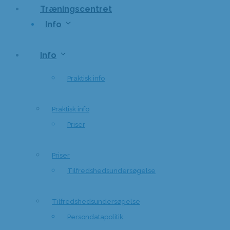
Træningscentret
Info
Info
Praktisk info
Praktisk info
Priser
Priser
Tilfredshedsundersøgelse
Tilfredshedsundersøgelse
Persondatapolitik