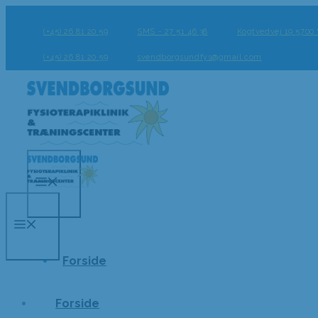
Hop
til
(+45) 26 81 20 59
SMS - 27 51 46 38
Kogtvedvej 19 5700
indhold
(+45) 26 81 20 59
svendborgsundfys@gmail.com
Menu
Menu
Forside
Forside