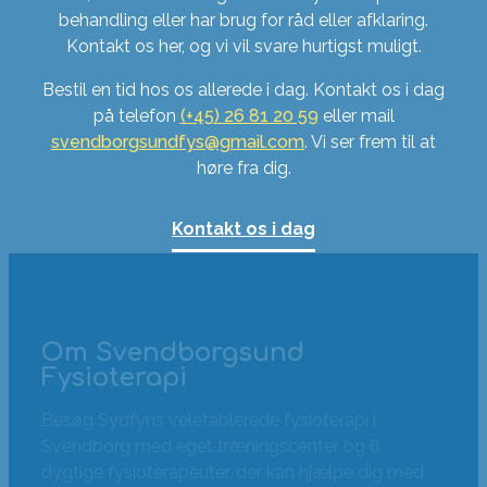
behandling eller har brug for råd eller afklaring.
Kontakt os her, og vi vil svare hurtigst muligt.
Bestil en tid hos os allerede i dag. Kontakt os i dag
på telefon
(+45) 26 81 20 59
eller mail
svendborgsundfys@gmail.com
. Vi ser frem til at
høre fra dig.
Kontakt os i dag
Om Svendborgsund
Fysioterapi
Besøg Sydfyns veletablerede fysioterapi i
Svendborg med eget træningscenter og 6
dygtige fysioterapeuter, der kan hjælpe dig med