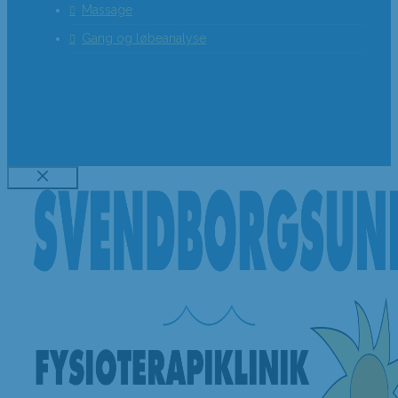
Massage
Gang og løbeanalyse
Luk