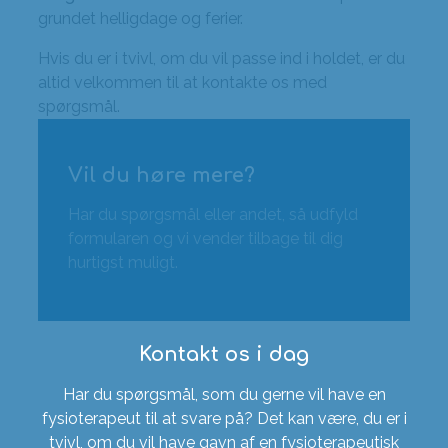
grundet helligdage og ferier.
Hvis du er i tvivl, om du vil passe ind i holdet, er du
altid velkommen til at kontakte os med
spørgsmål.
Vil du høre mere?
Har du spørgsmål eller andet, så udfyld
formularen og vi vender tilbage til dig
hurtigst muligt.
Kontakt os i dag
Har du spørgsmål, som du gerne vil have en
fysioterapeut til at svare på? Det kan være, du er i
tvivl, om du vil have gavn af en fysioterapeutisk