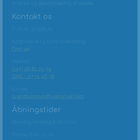
smerter og genoptræning af skader.
Kontakt os
CVR nr.: 37356174
Kogtvedvej 19 5700 Svendborg
Find vej
Telefon:
(+45) 26 81 20 59
SMS – 27 51 46 38
E-mail:
svendborgsundfys@gmail.com
Åbningstider
Mandag-torsdag 8.00-17.00
Fredag 8.00-15.00