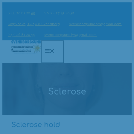
Hop
til
(+45) 26 81 20 59
SMS - 27 51 46 38
indhold
Kogtvedvej 19 5700 Svendborg
svendborgsundfys@gmail.com
(+45) 26 81 20 59
svendborgsundfys@gmail.com
Menu
Sclerose
Sclerose hold